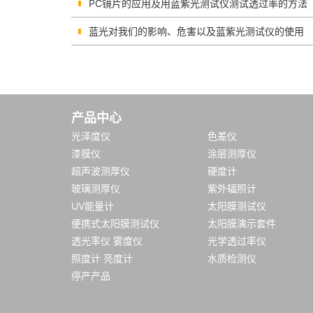
PC镜片的应用及用蓝紫光测试仪测试透过率的方法
蓝光对我们的影响、危害以及蓝紫光测试仪的使用
产品中心
光泽度仪
色差仪
漆膜仪
涂层测厚仪
超声波测厚仪
硬度计
玻璃测厚仪
紫外辐照计
UV能量计
太阳膜测试仪
便携式太阳膜测试仪
太阳膜演示套件
透光率仪 雾度仪
光学透过率仪
照度计 亮度计
水质检测仪
停产产品