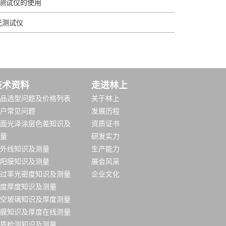
测试仪的使用
光测试仪
技术资料
走进林上
品选型问题及价格列表
关于林上
户常见问题
发展历程
面光泽涂层色差知识及
资质证书
量
研发实力
外线知识及测量
生产能力
阳膜知识及测量
展会风采
过率光密度知识及测量
企业文化
度厚度知识及测量
空玻璃知识及厚度测量
膜知识及厚度在线测量
质检测知识及测量