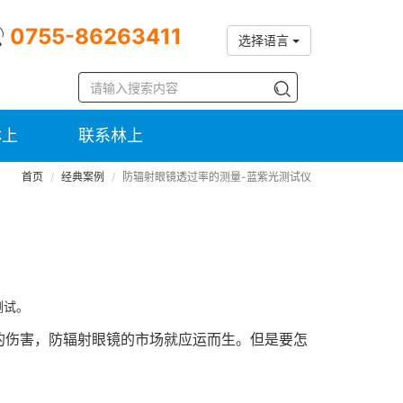
0755-86263411
选择语言
林上
联系林上
首页
经典案例
防辐射眼镜透过率的测量-蓝紫光测试仪
测试。
的伤害，防辐射眼镜的市场就应运而生。但是要怎