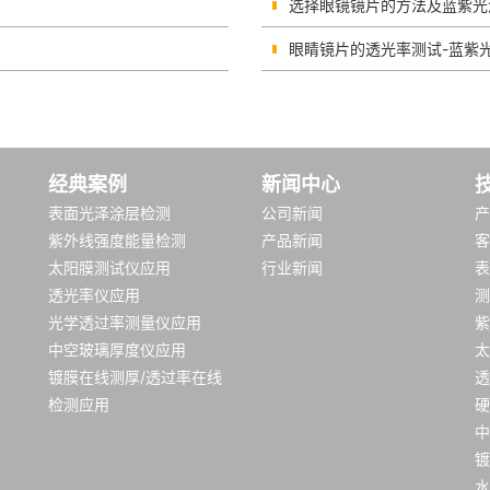
选择眼镜镜片的方法及蓝紫光
眼睛镜片的透光率测试-蓝紫
经典案例
新闻中心
表面光泽涂层检测
公司新闻
产
紫外线强度能量检测
产品新闻
客
太阳膜测试仪应用
行业新闻
表
透光率仪应用
测
光学透过率测量仪应用
紫
中空玻璃厚度仪应用
太
镀膜在线测厚/透过率在线
透
检测应用
硬
中
镀
水