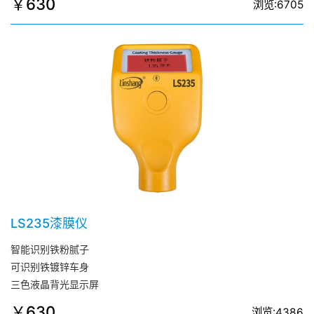
￥630
浏览:6705
LS235漆膜仪
智能识别铁粉腻子
可识别铁镀锌车身
三色液晶背光显示屏
￥630
浏览:4386