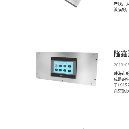
产线，太
镀膜的，建
隆鑫
2019-0
珠海市
成熟的
了LS1
真空镀膜