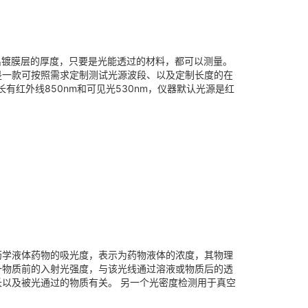
出镀膜层的厚度，只要是光能透过的材料，都可以测量。
是一款可按照需求定制测试光源波段、以及定制长度的在
长有红外线850nm和可见光530nm，仪器默认光源是红
药学液体药物的吸光度，表示为药物液体的浓度，其物理
一物质前的入射光强度，与该光线通过溶液或物质后的透
以及被光通过的物质有关。 另一个光密度检测用于真空