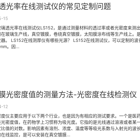
透光率在线测试仪的常见定制问题
5-15
玻璃透光率在线测试仪LS152，是通过测量材料的透过率或者光密度来测
用在玻璃生产线，真空镀膜，卷绕真空镀膜，太阳膜涂布线等生产线上。
器。 LS152在线测厚仪有哪些光源？ LS152在线测试仪，可以定制的波
nm。因...
膜光密度值的测量方法-光密度在线检测仪
4-12
密度仪主要应用于以下两个行业，也是因为有相应的测试要求。一个是医
是光密度值，在药物学上习惯称为吸光度。它指的是光线通过溶液或者某
度比值的对数。影响因素有溶剂、浓度、温度等等吸光系数与入射光的波长
在线监控，是可以安装在真空镀膜...