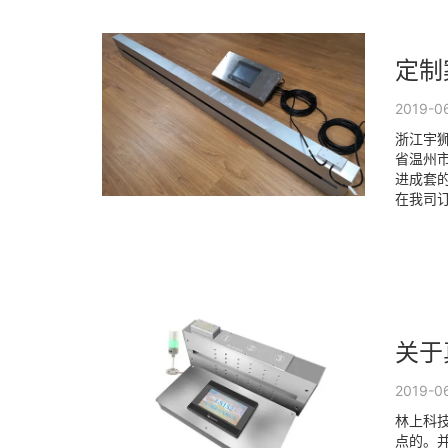
定制
2019-0
浙江宇
省温州
进成套的
在我司订
关于
2019-0
林上科技
点的。并