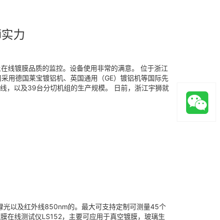
狮实力
上在线镀膜品质的监控。设备使用非常的满意。 位于浙江
采用德国莱宝镀铝机、英国通用（GE）镀铝机等国际先
产线，以及39台分切机组的生产规模。 日前，浙江宇狮就
绿光以及红外线850nm的。最大可支持定制可测量45个
镀膜在线测试仪LS152，主要可应用于真空镀膜，玻璃生