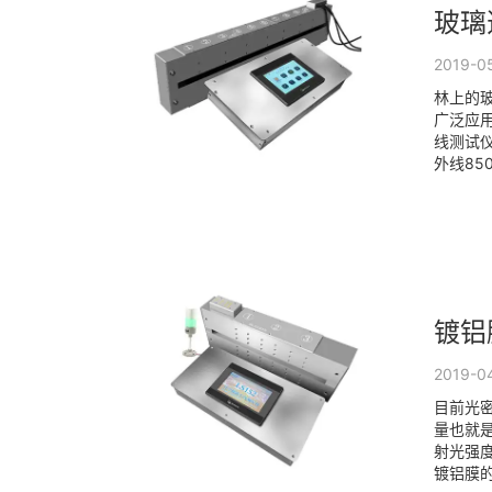
玻璃
2019-0
林上的
广泛应
线测试仪
外线850
镀铝
2019-0
目前光
量也就
射光强
镀铝膜的