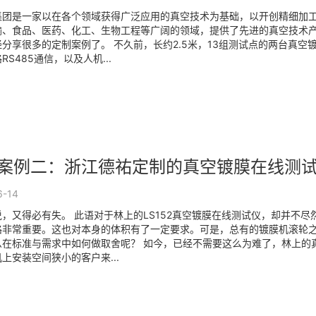
集团是一家以在各个领域获得广泛应用的真空技术为基础，以开创精细加
输、食品、医药、化工、生物工程等广阔的领域，提供了先进的真空技术
分享很多的定制案例了。 不久前，长约2.5米，13组测试点的两台真空
RS485通信，以及人机...
案例二：浙江德祐定制的真空镀膜在线测
6-14
，又得必有失。 此语对于林上的LS152真空镀膜在线测试仪，却并不
路非常重要。这也对本身的体积有了一定要求。可是，总有的镀膜机滚轮
么在标准与需求中如何做取舍呢？ 如今，已经不需要这么为难了，林上的
上安装空间狭小的客户来...