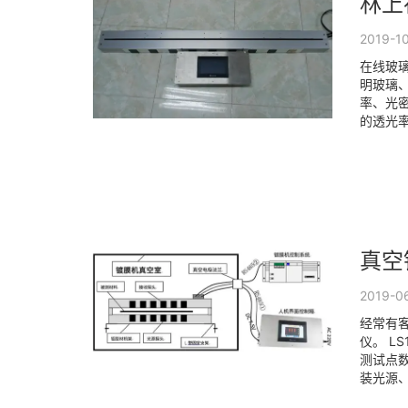
林上
2019-1
在线玻
明玻璃
率、光
的透光率
真空
2019-0
经常有
仪。 
测试点
装光源、