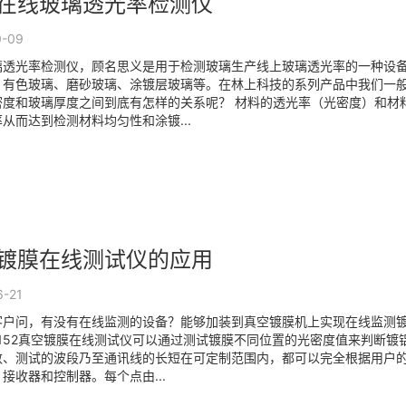
在线玻璃透光率检测仪
0-09
璃透光率检测仪，顾名思义是用于检测玻璃生产线上玻璃透光率的一种设
、有色玻璃、磨砂玻璃、涂镀层玻璃等。在林上科技的系列产品中我们一般用
密度和玻璃厚度之间到底有怎样的关系呢？ 材料的透光率（光密度）和材
从而达到检测材料均匀性和涂镀...
镀膜在线测试仪的应用
6-21
客户问，有没有在线监测的设备？能够加装到真空镀膜机上实现在线监测
LS152真空镀膜在线测试仪可以通过测试镀膜不同位置的光密度值来判断
数、测试的波段乃至通讯线的长短在可定制范围内，都可以完全根据用户的
接收器和控制器。每个点由...