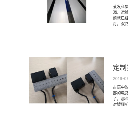
爱发科
源、运
前就已经
灯，双路
定制
2019-0
古语中说
部的电
了，那
对镀膜机