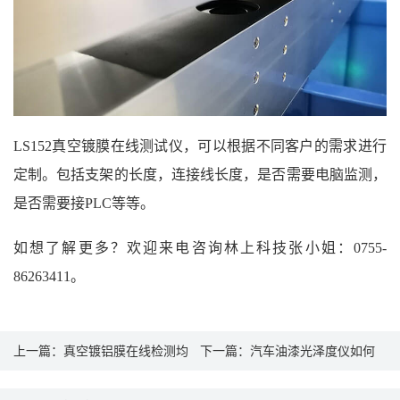
LS152真空镀膜在线测试仪，可以根据
不同
客户的需求进行
定制。包括支架的长度，连接线长度，是否需要电脑监测，
是否需要接PLC等等。
如想了解更多？欢迎来电咨询林上科技张小姐：0755-
86263411。
上一篇：
真空镀铝膜在线检测均
下一篇：
汽车油漆光泽度仪如何
匀性的方法
测试