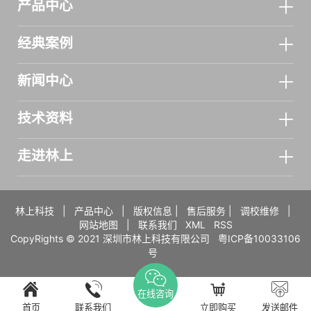
产品中心
经典案例
新闻中心
技术资料
走进林上
林上科技
|
产品中心
|
版权信息
|
售后服务
|
调校维修
|
网站地图
|
联系我们
XML
RSS
CopyRights © 2021 深圳市林上科技有限公司
粤ICP备10033106
号
在线咨询
首页
联系我们
立即购买
发送邮件