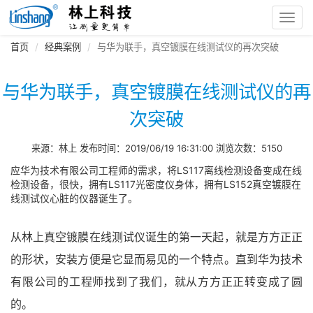
Toggl
navig
首页
经典案例
与华为联手，真空镀膜在线测试仪的再次突破
与华为联手，真空镀膜在线测试仪的再
次突破
来源：林上 发布时间：2019/06/19 16:31:00 浏览次数：5150
应华为技术有限公司工程师的需求，将LS117离线检测设备变成在线
检测设备，很快，拥有LS117光密度仪身体，拥有LS152真空镀膜在
线测试仪心脏的仪器诞生了。
从林上真空镀膜在线测试仪诞生的第一天起，就是方方正正
的形状，安装方便是它显而易见的一个特点。直到华为技术
有限公司的工程师找到了我们，就从方方正正转变成了圆
的。