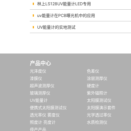
林上LS128UV能量计LED专用
uv能量计在PCB曝光机中的应用
UV能量计的实地测试
产品中心
光泽度仪
色差仪
漆膜仪
涂层测厚仪
超声波测厚仪
硬度计
玻璃测厚仪
紫外辐照计
UV能量计
太阳膜测试仪
便携式太阳膜测试仪
太阳膜演示套件
透光率仪 雾度仪
光学透过率仪
照度计 亮度计
水质检测仪
停产产品