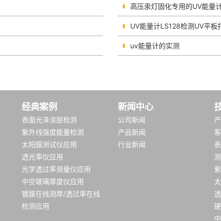
高压汞灯固化专用的UV能量
UV能量计LS128检测UV平
uv能量计的实测
经典案例
新闻中心
表面光泽涂层检测
公司新闻
产
紫外线强度能量检测
产品新闻
客
太阳膜测试仪应用
行业新闻
表
透光率仪应用
测
光学透过率测量仪应用
紫
中空玻璃厚度仪应用
太
镀膜在线测厚/透过率在线
透
检测应用
硬
中