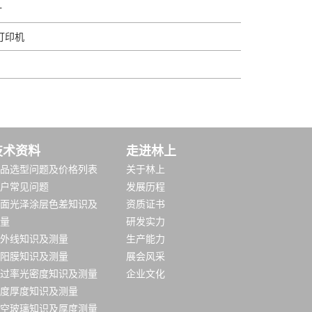
计
板打印机
技术资料
走进林上
品选型问题及价格列表
关于林上
户常见问题
发展历程
面光泽涂层色差知识及
资质证书
量
研发实力
外线知识及测量
生产能力
阳膜知识及测量
展会风采
过率光密度知识及测量
企业文化
度厚度知识及测量
空玻璃知识及厚度测量