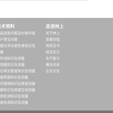
技术资料
走进林上
品选型问题及价格列表
关于林上
户常见问题
发展历程
面光泽涂层色差知识及
资质证书
量
研发实力
外线知识及测量
生产能力
阳膜知识及测量
展会风采
过率光密度知识及测量
企业文化
度厚度知识及测量
空玻璃知识及厚度测量
膜知识及厚度在线测量
质检测知识及测量
度检测知识及测量