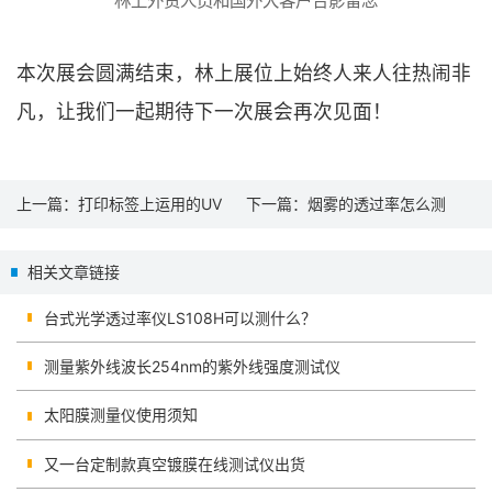
林上外贸人员和国外大客户合影留念
本次展会圆满结束，林上展位上始终人来人往热闹非
凡，让我们一起期待下一次展会再次见面！
上一篇：
打印标签上运用的UV
下一篇：
烟雾的透过率怎么测
LED紫外能量计
试？
相关文章链接
台式光学透过率仪LS108H可以测什么？
测量紫外线波长254nm的紫外线强度测试仪
太阳膜测量仪使用须知
又一台定制款真空镀膜在线测试仪出货