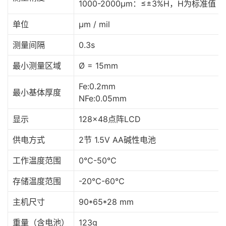
1000-2000μm：≤±3%H，H为标准值
单位
μm / mil
测量间隔
0.3s
最小测量区域
Ø = 15mm
Fe:0.2mm
最小基体厚度
NFe:0.05mm
显示
128×48点阵LCD
供电方式
2节 1.5V AA碱性电池
工作温度范围
0℃-50℃
存储温度范围
-20℃-60℃
主机尺寸
90*65*28 mm
重量（含电池）
123g