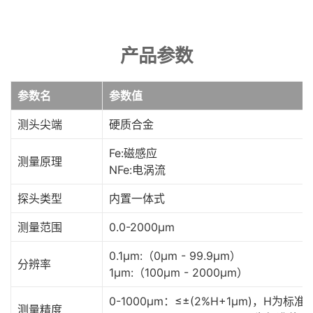
产品参数
参数名
参数值
测头尖端
硬质合金
Fe:磁感应
测量原理
NFe:电涡流
探头类型
内置一体式
测量范围
0.0-2000μm
0.1μm:（0μm - 99.9μm）
分辨率
1μm:（100μm - 2000μm）
0-1000μm：≤±(2%H+1μm)，H为标准
测量精度