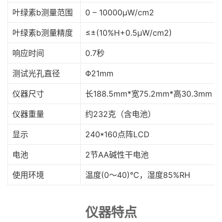
叶绿素b测量范围
0 – 10000μW/cm2
叶绿素b测量精度
≤±(10%H+0.5μW/cm2)
响应时间
0.7秒
测试光孔直径
Φ21mm
仪器尺寸
长188.5mm*宽75.2mm*高30.3mm
仪器重量
约232克（含电池）
显示
240*160点阵LCD
电池
2节AA碱性干电池
使用环境
温度(0～40)℃，湿度85%RH
仪器特点