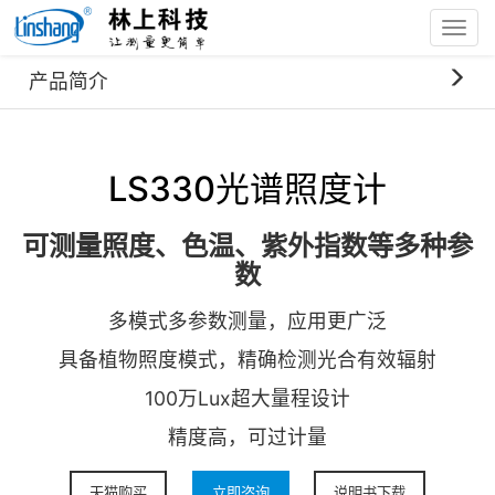
Toggl
navig
首页
产品中心
LS330光谱照度计
产品简介
LS330光谱照度计
可测量照度、色温、紫外指数等多种参
数
多模式多参数测量，应用更广泛
具备植物照度模式，精确检测光合有效辐射
100万Lux超大量程设计
精度高，可过计量
天猫购买
立即咨询
说明书下载