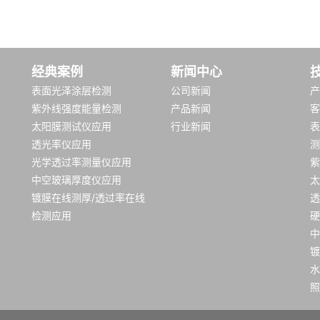
经典案例
新闻中心
表面光泽涂层检测
公司新闻
产
紫外线强度能量检测
产品新闻
客
太阳膜测试仪应用
行业新闻
表
透光率仪应用
测
光学透过率测量仪应用
紫
中空玻璃厚度仪应用
太
镀膜在线测厚/透过率在线
透
检测应用
硬
中
镀
水
照