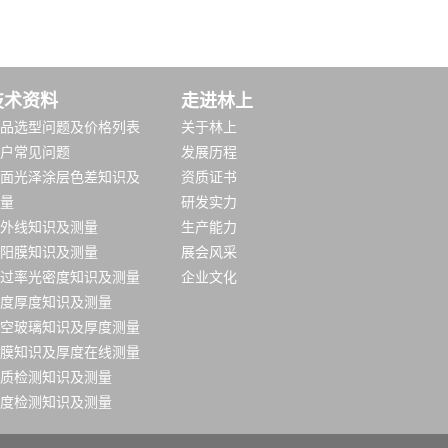
技术资料
走进林上
品选型问题及价格列表
关于林上
户常见问题
发展历程
面光泽涂层色差知识及
资质证书
量
研发实力
外线知识及测量
生产能力
阳膜知识及测量
展会风采
过率光密度知识及测量
企业文化
度厚度知识及测量
空玻璃知识及厚度测量
膜知识及厚度在线测量
质检测知识及测量
度检测知识及测量