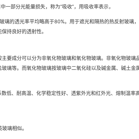
其中一部分光能量损失，称为“吸收”，用吸收率表示，
采光玻璃的透光率平均略高于80%。用于遮光和隔热的热反射玻璃
能保持良好的透射性。
按主要成分可以分为非氧化物玻璃和氧化物玻璃。非氧化物玻璃
盐玻璃等。而氧化物玻璃按玻璃中二氧化硅以及碱金属、碱土金属
胀系数低、耐高温、化学稳定性好、透紫外光和红外光、熔制温率
英玻璃相似。