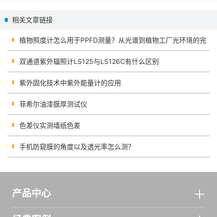
调零？
晒霜？原来还有仪器可以检测效
相关文章链接
果
植物照度计怎么用于PPFD测量？从光谱到植物工厂光环境的完
整检测思路
双通道紫外辐照计LS125与LS126C有什么区别
紫外固化技术中紫外能量计的应用
菲希尔油漆膜厚测试仪
色差仪实测墙纸色差
手机防窥膜的角度以及透光率怎么测？
产品中心