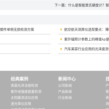
下一篇：
什么是智能里氏硬度计？智
注塑件单侧无损检测方案
航空航天测厚仪选型要点：薄
紫外辐照计参数上的峰值λp
汽车美容行业应用的光泽度测
经典案例
新闻中心
表面光泽涂层检测
公司新闻
产
紫外线强度能量检测
产品新闻
客
太阳膜测试仪应用
行业新闻
表
透光率仪应用
测