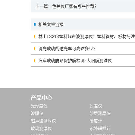
上一篇：
色差仪厂家有哪些推荐？
相关文章链接
林上LS213塑料超声波测厚仪：塑料管材、板材与
调光玻璃的透光率可高达多少？
汽车玻璃防晒保护膜检测-太阳膜测试仪
产品中心
光泽度仪
色差仪
漆膜仪
涂层测厚仪
超声波测厚仪
硬度计
玻璃测厚仪
紫外辐照计