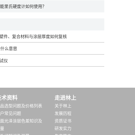
能里氏硬度计如何使用？
壁件、复合材料与涂层厚度如何复核
是什么意思
试仪
技术资料
走进林上
品选型问题及价格列表
关于林上
户常见问题
发展历程
面光泽涂层色差知识及
资质证书
量
研发实力