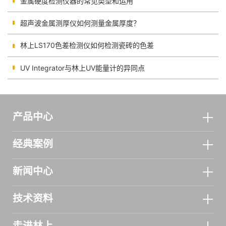
复核
金属硬度检测仪器的常见类型和运用
超声波金属测厚仪如何测量金属厚度？
林上LS170色差检测仪如何检测瓷砖的色差
UV Integrator与林上UV能量计的异同点
产品中心
经典案例
新闻中心
技术资料
走进林上