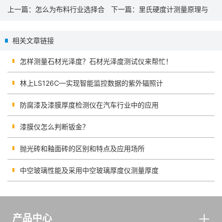
上一篇：
怎么为布料行业选择合
下一篇：
里氏硬度计测量原理与
适的色差仪
应用全解析
相关文章链接
怎样测量石材光泽度？石材光泽度测试仪来帮忙！
林上LS126C—实现智能监控数据的紫外辐照计
防腐漆及漆膜厚度检测仪在汽车行业中的应用
漆膜仪怎么判断钣金？
抛光砖和釉面砖的区别和特点及应用场所
中空玻璃性能及采用中空玻璃厚度仪测量厚度
产品中心