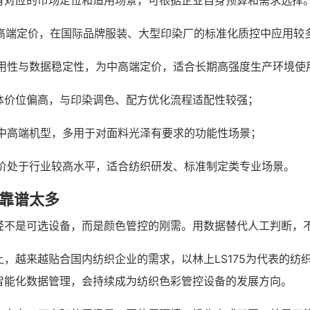
有对应的市场定位和适用场景，可根据企业自身预算和需求选择
定位高端定价，在国际品牌服装、大型印染厂的标准化质控中应用较
重工业级耐用性与数据稳定性，为中高端定价，适合长期高强度生产环境
色，整体价位偏高，与印染调色、配方优化流程适配性较强；
于中高端机型，多用于对面料光泽有要求的功能性场景；
色，定价处于行业较高水平，适合纺织研发、标准制定类专业场景。
眼靠谱太多
经不是可选设备，而是颜色管控的刚需。用数据替代人工判断，
，越来越贴合国内纺织企业的需求，以林上LS175为代表的纺
智能化数据管理，会持续成为纺织色彩管控设备的发展方向。