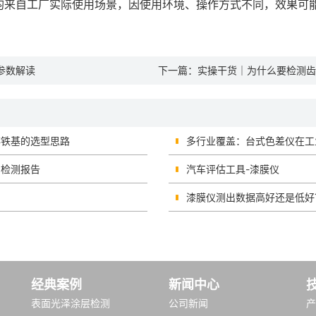
均来自工厂实际使用场景，因使用环境、操作方式不同，效果可
参数解读
下一篇：
实操干货｜为什么要检测齿
非铁基的选型思路
多行业覆盖：台式色差仪在工
和检测报告
汽车评估工具-漆膜仪
漆膜仪测出数据高好还是低好
经典案例
新闻中心
表面光泽涂层检测
公司新闻
产