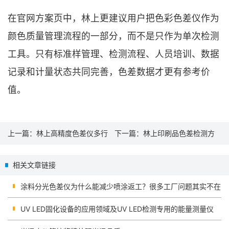
在官网方案页中，林上更建议用户把色彩色差仪作为
颜色质量管理流程的一部分，而不是只作为单次检测
工具。只有标准样管理、检测流程、人员培训、数据
记录和计量状态共同完善，色差数据才更有参考价
值。
上一篇：
林上高精度色差仪多行
下一篇：
林上印刷品色差检测方
业颜色检测方案：按材料和检测
案：LS170、LS172、LS372在纸
相关文章链接
区域选择型号
张与包装行业的应用思路
涂料分光色差仪为什么能减少喷涂返工？很多工厂问题其实不在
配方
UV LED固化设备的应用领域及UV LED检测专用的能量测量仪