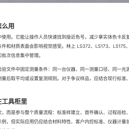
怎么用
中使用。它能让操作人员快速找到接近色号，减少拿实体色卡反
材质表面会影响视觉感受。林上 LS372、LS173、LS175
和批次信息集中管理。
检验文件中固定测量条件：同一台仪器、同一测量口径、同一光源
测量后取平均或设置复测规则。对于争议样品，应结合现行标准
在工具柜里
次，而是参与整个质量流程：标准样建立、首件确认、过程巡检
示例，但实际应用仍应结合材料特性、客户内控标准、仪器计量