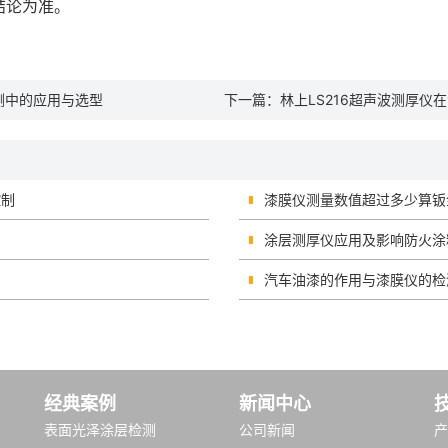
结论为准。
测中的应用与选型
下一篇：
林上LS216超声波测厚
控制
漆膜仪测量数值超过多少算钣
涂层测厚仪应用及影响防火涂
汽车油漆的作用与漆膜仪的检
经典案例
新闻中心
表面光泽涂层检测
公司新闻
产