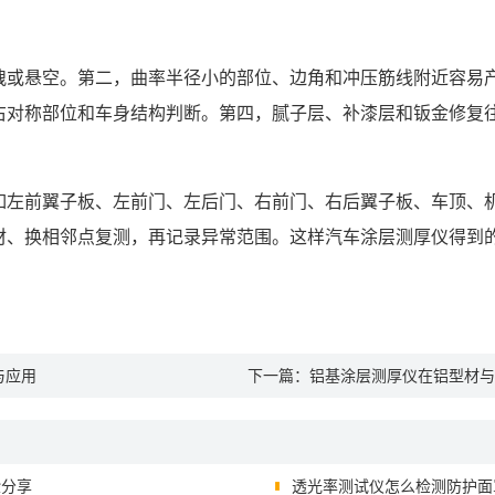
拽或悬空。第二，曲率半径小的部位、边角和冲压筋线附近容易
右对称部位和车身结构判断。第四，腻子层、补漆层和钣金修复
如左前翼子板、左前门、左后门、右前门、右后翼子板、车顶、
材、换相邻点复测，再记录异常范围。这样汽车涂层测厚仪得到
与应用
下一篇：
铝基涂层测厚仪在铝型材与
验分享
透光率测试仪怎么检测防护面