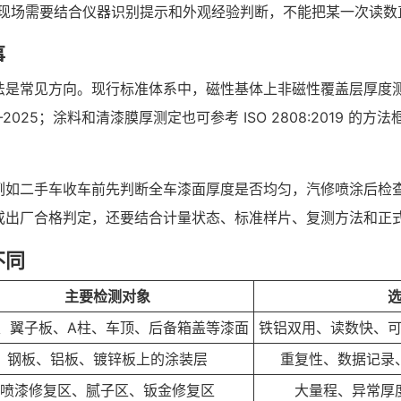
，现场需要结合仪器识别提示和外观经验判断，不能把某一次读数
事
常见方向。现行标准体系中，磁性基体上非磁性覆盖层厚度测量可参考
7-2025；涂料和清漆膜厚测定也可参考 ISO 2808:2019
例如二手车收车前先判断全车漆面厚度是否均匀，汽修喷涂后检
或出厂合格判定，还要结合计量状态、标准样片、复测方法和正
不同
主要检测对象
、翼子板、A柱、车顶、后备箱盖等漆面
铁铝双用、读数快、
钢板、铝板、镀锌板上的涂装层
重复性、数据记录
喷漆修复区、腻子区、钣金修复区
大量程、异常厚