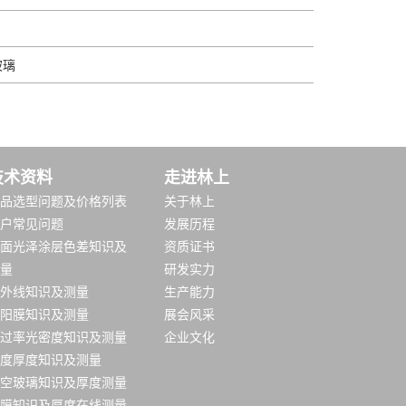
玻璃
技术资料
走进林上
品选型问题及价格列表
关于林上
户常见问题
发展历程
面光泽涂层色差知识及
资质证书
量
研发实力
外线知识及测量
生产能力
阳膜知识及测量
展会风采
过率光密度知识及测量
企业文化
度厚度知识及测量
空玻璃知识及厚度测量
膜知识及厚度在线测量