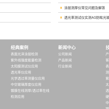
涂层测厚仪常见问题及解答
透光率测试仪实测AG防眩光
经典案例
新闻中心
表面光泽涂层检测
公司新闻
产
紫外线强度能量检测
产品新闻
客
太阳膜测试仪应用
行业新闻
表
透光率仪应用
测
光学透过率测量仪应用
紫
中空玻璃厚度仪应用
太
镀膜在线测厚/透过率在线
透
检测应用
硬
中
镀