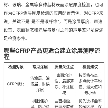
材、玻璃、金属等多种基材表面涂层厚度检测，也可
作为CFRP涂层厚度检测的应用配置示例。对CFRP来
说，关键不是“是不是碳纤维”，而是涂层厚度、声速
设置、表面状态和涂层与基材之间的声学差异是否满
足检测条件。
哪些CFRP产品更适合建立涂层测厚流
程
检测对象
常见涂层
质量关注点
检测建议
表面均匀
按网格布点，
清漆层、油
性、局部薄
多点统计平均
CFRP板材
漆层、耐候
涂、补涂区
值、最大值和
涂层
域
最小值
树脂保护
曲面接触、
优先选择曲率
层、防护涂
环向厚度波
较缓区域，保