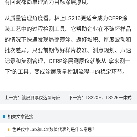
有回波都简单理解为目标涂层厚度。
从质量管理角度看，林上LS216更适合成为CFRP涂
装工艺中的过程检测工具。它帮助企业在不破坏样品
的情况下快速发现局部薄涂、返修堆积、厚度波动和
批次差异。只要前期做好样片校准、测点规划、声速
记录和复测管理，CFRP涂层测厚仪就能从“拿来测一
下”的工具，变成涂层质量控制流程中的稳定环节。
上一篇：
镀层测厚仪选型与应
下一篇：
LS220H、LS226一体式
用：汽车零部件、五金件和钢结
涂层测厚仪：金属平面工件快速
相关文章链接
构防腐层如何做现场测厚
检测方案
色差仪中Lab和LCh数值代表的是什么意思？