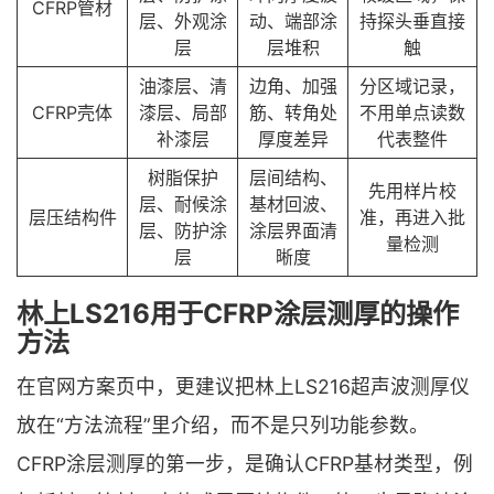
CFRP管材
层、外观涂
动、端部涂
持探头垂直接
层
层堆积
触
油漆层、清
边角、加强
分区域记录，
CFRP壳体
漆层、局部
筋、转角处
不用单点读数
补漆层
厚度差异
代表整件
树脂保护
层间结构、
先用样片校
层、耐候涂
基材回波、
层压结构件
准，再进入批
层、防护涂
涂层界面清
量检测
层
晰度
林上LS216用于CFRP涂层测厚的操作
方法
在官网方案页中，更建议把林上LS216超声波测厚仪
放在“方法流程”里介绍，而不是只列功能参数。
CFRP涂层测厚的第一步，是确认CFRP基材类型，例