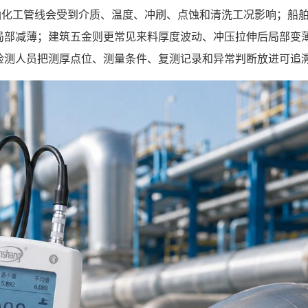
油化工管线会受到介质、温度、冲刷、点蚀和清洗工况影响；船
局部减薄；建筑五金则更常见来料厚度波动、冲压拉伸后局部变
检测人员把测厚点位、测量条件、复测记录和异常判断放进可追