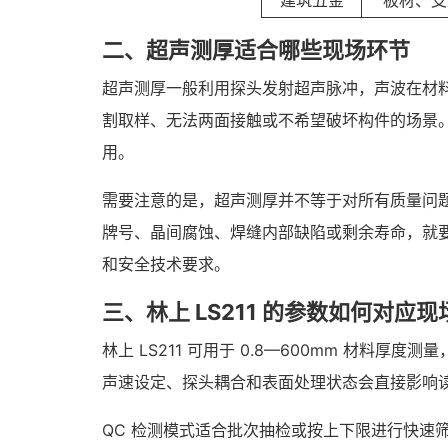
建筑五金
板材、支
二、超声测厚适合哪些现场环节
超声测厚一般利用探头发射超声脉冲，声波在材
割取样、无法两面接触或不希望破坏构件的场景
用。
需要注意的是，超声测厚并不等于对所有质量问题
牌号、晶间腐蚀、焊缝内部缺陷或剩余寿命，就
和安全技术要求。
三、林上 LS211 的参数如何对应
林上 LS211 可用于 0.8—600mm 材料
声速设定、探头耦合和表面处理状态会直接影响
QC 检测模式适合批次抽检或按上下限进行快速