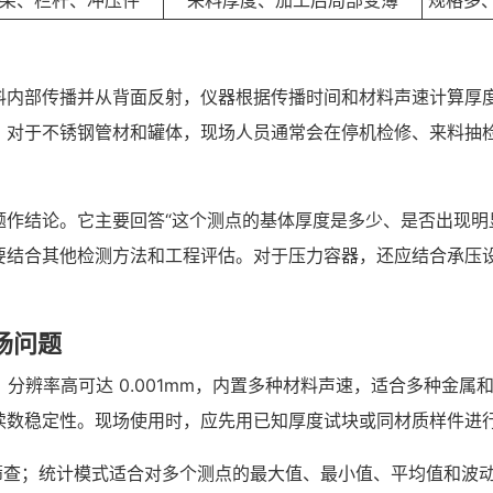
架、栏杆、冲压件
来料厚度、加工后局部变薄
规格多
料内部传播并从背面反射，仪器根据传播时间和材料声速计算厚
。对于不锈钢管材和罐体，现场人员通常会在停机检修、来料抽
作结论。它主要回答“这个测点的基体厚度是多少、是否出现明
要结合其他检测方法和工程评估。对于压力容器，还应结合承压
现场问题
厚度测量，分辨率高可达 0.001mm，内置多种材料声速，适合多
读数稳定性。现场使用时，应先用已知厚度试块或同材质样件进
筛查；统计模式适合对多个测点的最大值、最小值、平均值和波动趋