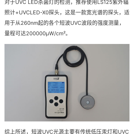
对于UVC LED杀菌灯的检测，推荐使用LS125紫外辐
照计+UVCLED-X0探头，这是一款宽光谱的探头，适
用于从260nm起的各个短波UVC波段的强度测量，
量程可达200000μW/cm²。
综上所述，短波UVC光源主要有传统低压汞灯和UVC