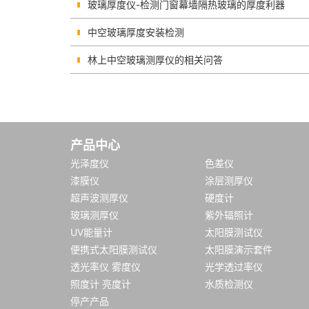
玻璃厚度仪-检测门窗幕墙隔热玻璃的厚度利器
中空玻璃厚度安装检测
林上中空玻璃测厚仪的相关问答
产品中心
光泽度仪
色差仪
漆膜仪
涂层测厚仪
超声波测厚仪
硬度计
玻璃测厚仪
紫外辐照计
UV能量计
太阳膜测试仪
便携式太阳膜测试仪
太阳膜演示套件
透光率仪 雾度仪
光学透过率仪
照度计 亮度计
水质检测仪
停产产品