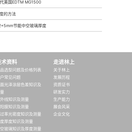
美国EDTM MG1500
度的方法
2+5mm节能中空玻璃厚度
技术资料
走进林上
品选型问题及价格列表
关于林上
户常见问题
发展历程
面光泽涂层色差知识及
资质证书
量
研发实力
外线知识及测量
生产能力
阳膜知识及测量
展会风采
过率光密度知识及测量
企业文化
度厚度知识及测量
空玻璃知识及厚度测量