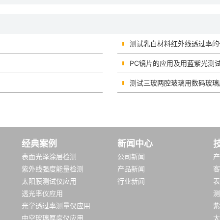
测试乳白材料红外线透过率的
PC镜片的应用及用蓝紫光测
测试三玻两腔玻璃用数码玻璃
经典案例
新闻中心
表面光泽涂层检测
公司新闻
产
紫外线强度能量检测
产品新闻
客
太阳膜测试仪应用
行业新闻
表
透光率仪应用
测
光学透过率测量仪应用
紫
中空玻璃厚度仪应用
太