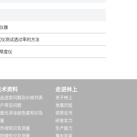
仪器
试仪测试透过率的方法
厚度仪
技术资料
走进林上
品选型问题及价格列表
关于林上
户常见问题
发展历程
面光泽涂层色差知识及
资质证书
量
研发实力
外线知识及测量
生产能力
阳膜知识及测量
展会风采