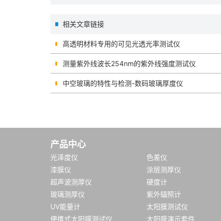
相关文章链接
高透明材料专用的可见光透光率测试仪
测量紫外线波长254nm的紫外线强度测试仪
中空玻璃的特性与检测-数码玻璃厚度仪
产品中心
光泽度仪
色差仪
漆膜仪
涂层测厚仪
超声波测厚仪
硬度计
玻璃测厚仪
紫外辐照计
UV能量计
太阳膜测试仪
便携式太阳膜测试仪
太阳膜演示套件