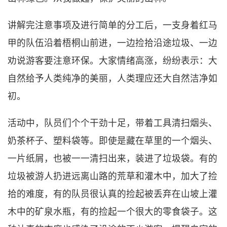
讲解完注意事项及进行简单的分工后，一支身着红马
甲的队伍沿着梧桐山前进，一边捡拾沿途垃圾、一边
劝说游客要注意环保。大家情绪高涨，纷纷表示：大
自然给予人类纯净的美丽，人类理应还大自然洁净如
初。
活动中，队员们个个干劲十足，带着工具清扫烟头、
奶茶杯子、塑料袋等。即使是藏在草里的一个烟头、
一片纸屑，也被一一清扫出来，装进了垃圾袋。有的
垃圾被游人扔进远离山路的荒草和灌木中，加大了捡
拾的难度，有的队员很认真的捡起被丢弃在山坡上灌
木中的矿泉水瓶，有的捡起一个很大的零食袋子。这