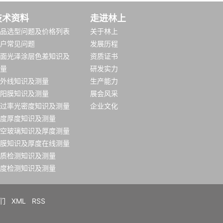
技术资料
走进林上
品选型问题及价格列表
关于林上
户常见问题
发展历程
面光泽涂层色差知识及
资质证书
量
研发实力
外线知识及测量
生产能力
阳膜知识及测量
展会风采
过率光密度知识及测量
企业文化
度厚度知识及测量
空玻璃知识及厚度测量
膜知识及厚度在线测量
质检测知识及测量
度检测知识及测量
们
XML
RSS