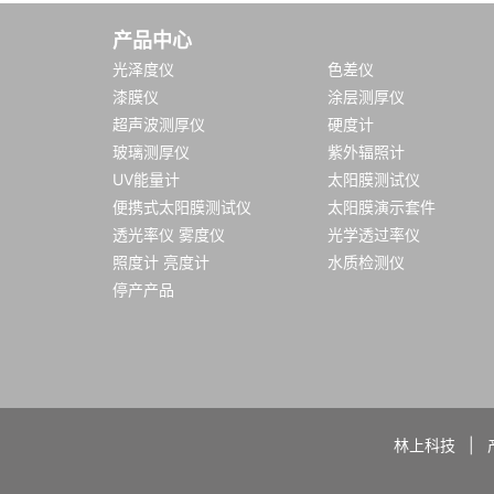
产品中心
光泽度仪
色差仪
漆膜仪
涂层测厚仪
超声波测厚仪
硬度计
玻璃测厚仪
紫外辐照计
UV能量计
太阳膜测试仪
便携式太阳膜测试仪
太阳膜演示套件
透光率仪 雾度仪
光学透过率仪
照度计 亮度计
水质检测仪
停产产品
林上科技
|