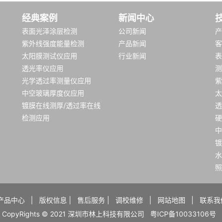
经典案例
新闻中心
表面光泽涂层检测
公司新闻
产
紫外线强度能量检测
产品新闻
客
太阳膜测试仪应用
行业新闻
表
透光率仪应用
测
光学透过率测量仪应用
紫
中空玻璃厚度仪应用
太
镀膜在线测厚/透过率在线
透
检测应用
硬
中
镀
水
照
产品中心
|
版权信息
|
售后服务
|
调校维修
|
网站地图
|
联系我
CopyRights © 2021 深圳市林上科技有限公司
粤ICP备10033106号