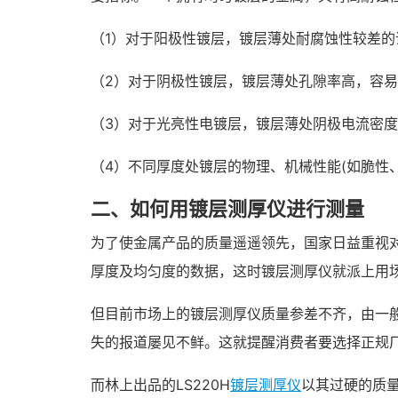
（1）对于阳极性镀层，镀层薄处耐腐蚀性较差的
（2）对于阴极性镀层，镀层薄处孔隙率高，容
（3）对于光亮性电镀层，镀层薄处阴极电流密
（4）不同厚度处镀层的物理、机械性能(如脆性
二、如何用镀层测厚仪进行测量
为了使金属产品的质量遥遥领先，国家日益重视
厚度及均匀度的数据，这时镀层测厚仪就派上用
但目前市场上的镀层测厚仪质量参差不齐，由一
失的报道屡见不鲜。这就提醒消费者要选择正规
而林上出品的LS220H
镀层测厚仪
以其过硬的质量