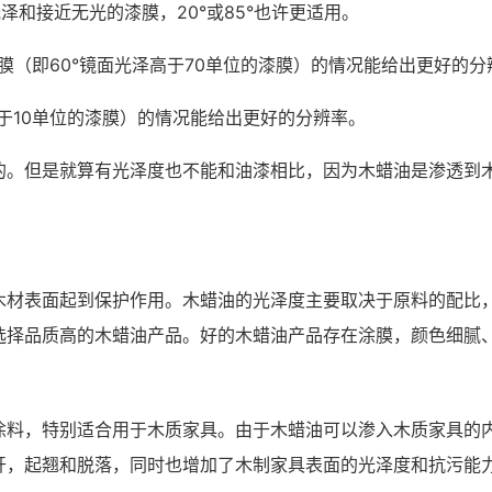
泽和接近无光的漆膜，20°或85°也许更适用。
漆膜（即60°镜面光泽高于70单位的漆膜）的情况能给出更好的分
低于10单位的漆膜）的情况能给出更好的分辨率。
的。但是就算有光泽度也不能和油漆相比，因为木蜡油是渗透到
木材表面起到保护作用。木蜡油的光泽度主要取决于原料的配比
选择品质高的木蜡油产品。好的木蜡油产品存在涂膜，颜色细腻
涂料，特别适合用于木质家具。由于木蜡油可以渗入木质家具的
开，起翘和脱落，同时也增加了木制家具表面的光泽度和抗污能