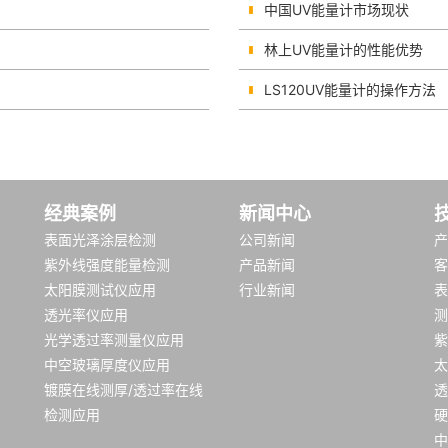
中国UV能量计市场现状
林上UV能量计的性能优势
LS120UV能量计的操作方法
经典案例
新闻中心
表面光泽涂层检测
公司新闻
产
紫外线强度能量检测
产品新闻
客
太阳膜测试仪应用
行业新闻
表
透光率仪应用
测
光学透过率测量仪应用
紫
中空玻璃厚度仪应用
太
镀膜在线测厚/透过率在线
透
检测应用
硬
中