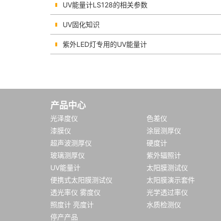
UV能量计LS128的相关参数
UV固化知识
紫外LED灯专用的UV能量计
产品中心
光泽度仪
色差仪
漆膜仪
涂层测厚仪
超声波测厚仪
硬度计
玻璃测厚仪
紫外辐照计
UV能量计
太阳膜测试仪
便携式太阳膜测试仪
太阳膜演示套件
透光率仪 雾度仪
光学透过率仪
照度计 亮度计
水质检测仪
停产产品