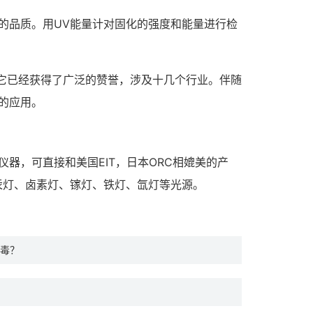
的品质。用UV能量计对固化的强度和能量进行检
，它已经获得了广泛的赞誉，涉及十几个行业。伴随
的应用。
器，可直接和美国EIT，日本ORC相媲美的产
压汞灯、卤素灯、镓灯、铁灯、氙灯等光源。
毒？