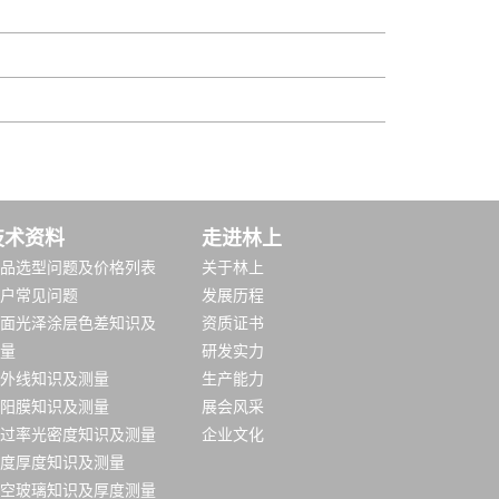
技术资料
走进林上
品选型问题及价格列表
关于林上
户常见问题
发展历程
面光泽涂层色差知识及
资质证书
量
研发实力
外线知识及测量
生产能力
阳膜知识及测量
展会风采
过率光密度知识及测量
企业文化
度厚度知识及测量
空玻璃知识及厚度测量