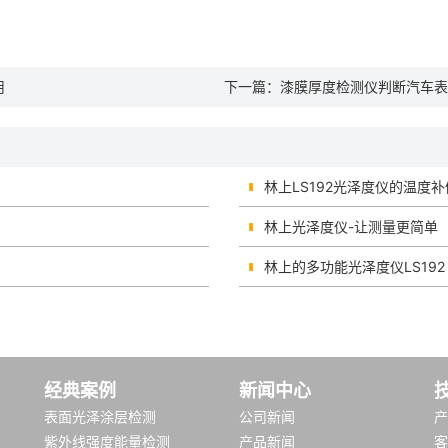
用
下一篇：
漆膜厚度检测仪判断汽车表
林上LS192光泽度仪的温度
林上光泽度仪-让测量更简单
林上的多功能光泽度仪LS192
经典案例
新闻中心
表面光泽涂层检测
公司新闻
产
紫外线强度能量检测
产品新闻
客