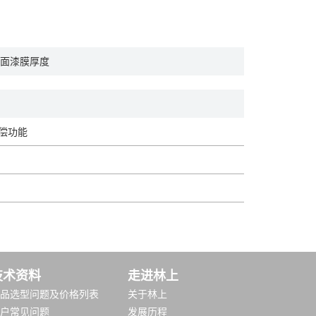
面漆膜厚度
补偿功能
技术资料
走进林上
品选型问题及价格列表
关于林上
户常见问题
发展历程