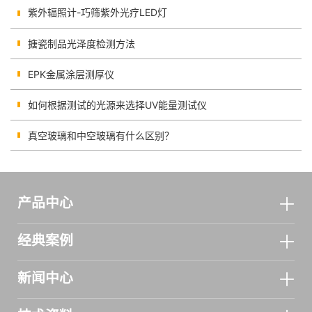
用思路
紫外辐照计-巧筛紫外光疗LED灯
搪瓷制品光泽度检测方法
EPK金属涂层测厚仪
如何根据测试的光源来选择UV能量测试仪
真空玻璃和中空玻璃有什么区别？
产品中心
经典案例
新闻中心