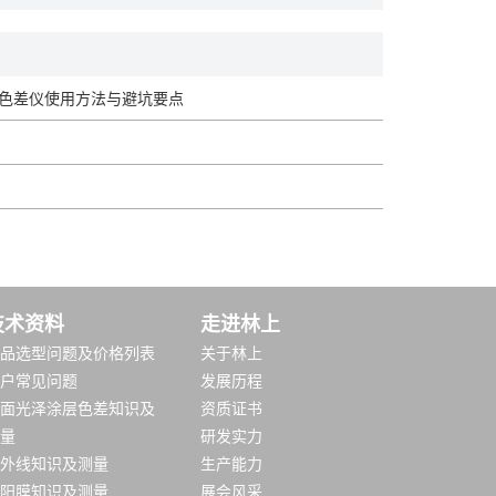
色差仪使用方法与避坑要点
技术资料
走进林上
品选型问题及价格列表
关于林上
户常见问题
发展历程
面光泽涂层色差知识及
资质证书
量
研发实力
外线知识及测量
生产能力
阳膜知识及测量
展会风采