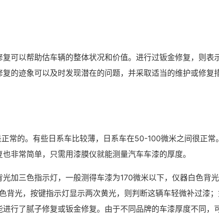
？
修复可以帮助估车辆的整体状况和价值。进行过钣金修复，则表
修复的迹象可以及时发现潜在的问题，并采取适当的维护或修复
间是正常的。有些日系车比较薄，日系车在50-100微米之间很正
复也非常简单，只需用漆膜仪就能测量汽车车漆的厚度。
背光加三色指示灯，一般测得车漆为170微米以下，仪器白色背
器黄色背光，按键指示灯显示两次黄光，则判断这辆车轻微补过漆；
能进行了腻子修复或钣金修复。由于不同品牌的车漆厚度不同，