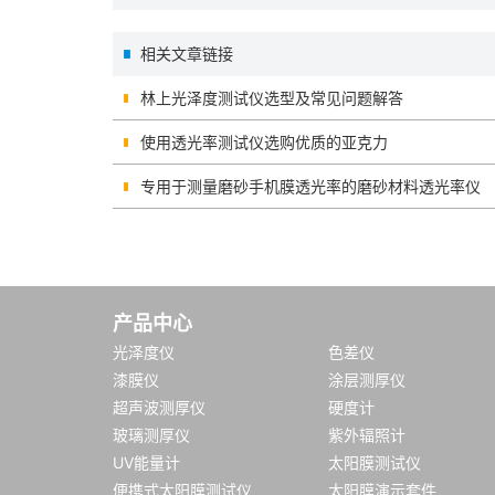
相关文章链接
林上光泽度测试仪选型及常见问题解答
使用透光率测试仪选购优质的亚克力
专用于测量磨砂手机膜透光率的磨砂材料透光率仪
产品中心
光泽度仪
色差仪
漆膜仪
涂层测厚仪
超声波测厚仪
硬度计
玻璃测厚仪
紫外辐照计
UV能量计
太阳膜测试仪
便携式太阳膜测试仪
太阳膜演示套件