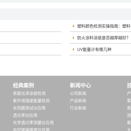
塑料颜色检测实操指南：塑料
防火涂料涂层是否越厚越好？
UV能量计有哪几种
经典案例
新闻中心
表面光泽涂层检测
公司新闻
产
紫外线强度能量检测
产品新闻
客
太阳膜测试仪应用
行业新闻
表
透光率仪应用
测
光学透过率测量仪应用
紫
中空玻璃厚度仪应用
太