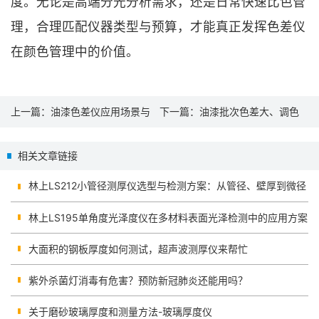
度。无论是高端分光分析需求，还是日常快速比色管
理，合理匹配仪器类型与预算，才能真正发挥色差仪
在颜色管理中的价值。
上一篇：
油漆色差仪应用场景与
下一篇：
油漆批次色差大、调色
操作方法详解
难还原？油漆色差仪帮您精准控
相关文章链接
制颜色
林上LS212小管径测厚仪选型与检测方案：从管径、壁厚到微径
探头
林上LS195单角度光泽度仪在多材料表面光泽检测中的应用方案
大面积的钢板厚度如何测试，超声波测厚仪来帮忙
紫外杀菌灯消毒有危害？预防新冠肺炎还能用吗？
关于磨砂玻璃厚度和测量方法-玻璃厚度仪