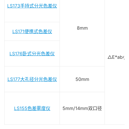
LS173手持式分光色差仪
8mm
LS171便携式色差仪
LS176卧式分光色差仪
△E*ab小
LS177大孔径分光色差仪
50mm
LS155色差雾度仪
5mm/14mm双口径