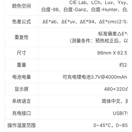
CIE Lab、LCh、Luv、Yx
颜色空间
白度-98、白度-Ganz、白度-Hunter、白
色差公式
ΔE*ab、ΔE*uv、ΔE*94、ΔE*cmc(2:1)、ΔE
标准偏差△E*ab
重复性
（测量条件：预热校正后，以间隔
尺寸
86mm X 62.5m
重量
约24
电池电量
可充电锂电池3.7V@4000mAh
显示屏
480×320点
系统语言
简体中文、英
充电接口
USB(Typ
操作温度范围
0~45℃，0~85