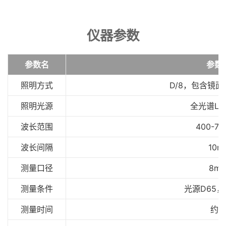
仪器参数
参数名
参数
照明方式
D/8，包含镜面反
照明光源
全光谱LE
波长范围
400-70
波长间隔
10n
测量口径
8m
测量条件
光源D65，
测量时间
约1s