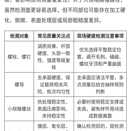
虽然检测面更容易选择，但不同部位可能存在加工硬
化、脱碳、表面处理层或局部粗糙度差异。
检测对象
常见质量关注点
现场硬度检测注意事项
调质效果、杆部
优先选择平整稳定位
硬度、头部一致
螺栓、螺钉
置，避开毛刺、磕碰、
性、强度等级复
螺纹牙顶和严重曲面
核
支承面硬度、保
支承面应清洁平整，多
螺母
证载荷相关风
点测量后结合抽样规则
险、批次均匀性
判断
热处理稳定性、
必要时使用稳定支撑或
小规格螺丝
表面压痕影响、
夹具，避免样件晃动造
夹持稳定性
成数据离散
镀层、氧化层、
确认检测目的，是检测