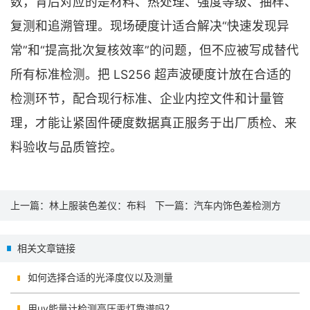
数，背后对应的是材料、热处理、强度等级、抽样、
复测和追溯管理。现场硬度计适合解决“快速发现异
常”和“提高批次复核效率”的问题，但不应被写成替代
所有标准检测。把 LS256 超声波硬度计放在合适的
检测环节，配合现行标准、企业内控文件和计量管
理，才能让紧固件硬度数据真正服务于出厂质检、来
料验收与品质管控。
上一篇：
林上服装色差仪：布料
下一篇：
汽车内饰色差检测方
纹理颜色与批次色差测量方案
案：塑料、皮革、木纹材料怎么
相关文章链接
选色差仪
如何选择合适的光泽度仪以及测量
用uv能量计检测高压汞灯靠谱吗？