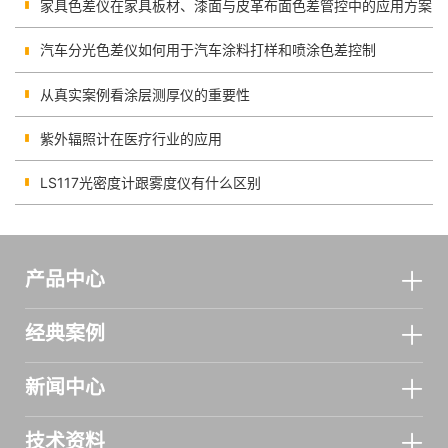
光谱
家具色差仪在家具板材、漆面与皮革布面色差管控中的应用方案
汽车分光色差仪如何用于汽车涂料打样和喷涂色差控制
从真实案例看涂层测厚仪的重要性
紫外辐照计在医疗行业的应用
LS117光密度计跟雾度仪有什么区别
产品中心
经典案例
新闻中心
技术资料