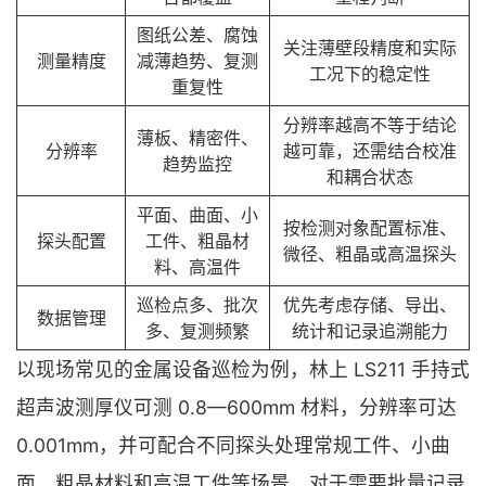
图纸公差、腐蚀
关注薄壁段精度和实际
测量精度
减薄趋势、复测
工况下的稳定性
重复性
分辨率越高不等于结论
薄板、精密件、
分辨率
越可靠，还需结合校准
趋势监控
和耦合状态
平面、曲面、小
按检测对象配置标准、
探头配置
工件、粗晶材
微径、粗晶或高温探头
料、高温件
巡检点多、批次
优先考虑存储、导出、
数据管理
多、复测频繁
统计和记录追溯能力
以现场常见的金属设备巡检为例，林上 LS211 手持式
超声波测厚仪可测 0.8—600mm 材料，分辨率可达
0.001mm，并可配合不同探头处理常规工件、小曲
面、粗晶材料和高温工件等场景。对于需要批量记录