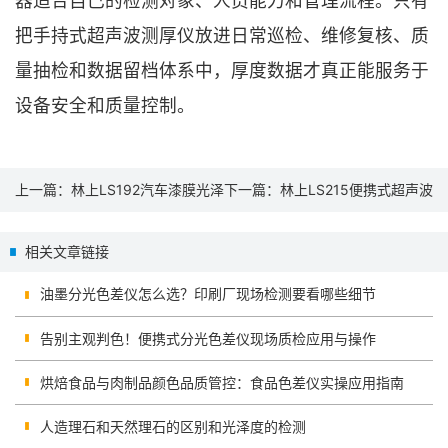
器适合自己的检测对象、人员能力和管理流程。只有
把手持式超声波测厚仪放进日常巡检、维修复核、质
量抽检和数据留档体系中，厚度数据才真正能服务于
设备安全和质量控制。
上一篇：
林上LS192汽车漆膜光泽
下一篇：
林上LS215便携式超声波
度仪在整车涂装与漆面检测中的
测厚仪在管道与设备壁厚检测中
相关文章链接
应用方案
的应用方案
油墨分光色差仪怎么选？印刷厂现场检测要看哪些细节
告别主观判色！便携式分光色差仪现场质检应用与操作
烘焙食品与肉制品颜色品质管控：食品色差仪实操应用指南
人造理石和天然理石的区别和光泽度的检测