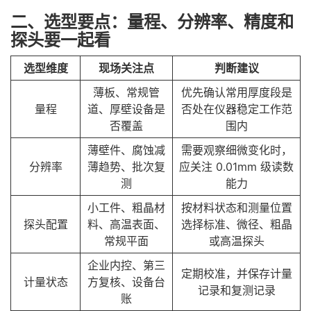
二、选型要点：量程、分辨率、精度和
探头要一起看
选型维度
现场关注点
判断建议
薄板、常规管
优先确认常用厚度段是
量程
道、厚壁设备是
否处在仪器稳定工作范
否覆盖
围内
薄壁件、腐蚀减
需要观察细微变化时，
分辨率
薄趋势、批次复
应关注 0.01mm 级读数
测
能力
小工件、粗晶材
按材料状态和测量位置
探头配置
料、高温表面、
选择标准、微径、粗晶
常规平面
或高温探头
企业内控、第三
定期校准，并保存计量
计量状态
方复核、设备台
记录和复测记录
账