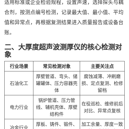
适用标准或企业检验规程，设置声速，选择探头与耦
合剂，按测点编号检测，记录最大值、最小值、平均
值和异常点，再根据复测结果进入质量报告或设备台
账。
二、大厚度超声波测厚仪的核心检测对
象
行业场景
常见检测对象
主要关注点
厚壁管道、弯头、储
腐蚀减薄、冲刷磨
石油化工
罐罐体、压力容器壳
损、定点复测、检修
体
留档
锅炉管道、压力管
在役巡检、维修前后
电力行业
线、辅机壳体、厚壁
对比、异常点复核
结构件
厚板、铸件、锻件、
加工余量、厚度一致
冶金行业