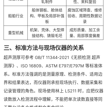
轧制件
性、来料复验
船体钢板、舱体结
腐蚀区域筛查、维修
船舶行业
构、甲板及局部补强
验收、周期性数据记
板
录
机架、壳体、大型焊
成形质量、加工余
重型机械
接结构、铸锻毛坯
量、局部厚度偏差
三、标准方法与现场仪器的关系
超声测厚可参考 GB/T 11344-2021《无损检测 超声
测厚》、ISO 16809、ASTM E797/E797M 等标准体
系。标准方法强调的是测量原理、检测条件、适用边
界和结果表达，而仪器则承担现场执行、数据采集和
记录管理的角色。现场使用林上 LS211 时，应把仪器
读数放入检测流程中理解，不能把单次读数直接等同