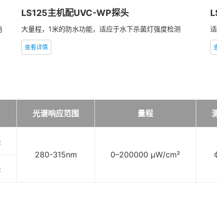
LS125主机配UVC-WP探头
L
电
大量程，1米的防水功能，适应于水下杀菌灯强度检测
适
查看详情
光谱响应范围
量程
头
280-315nm
0–200000 μW/cm²
头