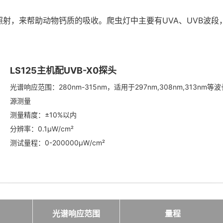
射，来帮助动物钙质的吸收。爬虫灯中主要有UVA、UVB波段
。
LS125主机配UVB-X0探头
光谱响应范围：280nm-315nm，适用于297nm,308nm,313nm等波
源测量
测量精度：±10%以内
分辨率：0.1μW/cm²
测试量程：0-200000μW/cm²
光谱响应范围
量程