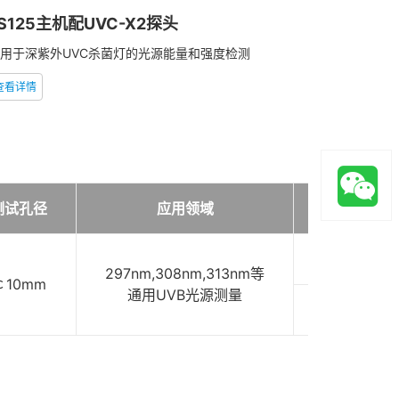
S125主机配UVC-X2探头
用于深紫外UVC杀菌灯的光源能量和强度检测
查看详情
测试孔径
应用领域
价格
3100元
297nm,308nm,313nm等
￠10mm
通用UVB光源测量