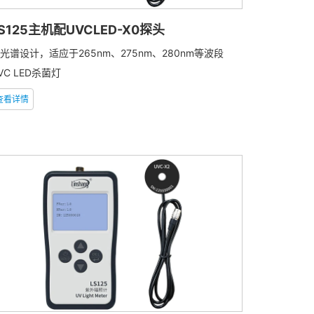
S125主机配UVCLED-X0探头
光谱设计，适应于265nm、275nm、280nm等波段
VC LED杀菌灯
查看详情