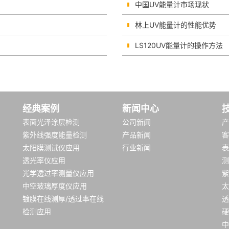
中国UV能量计市场现状
林上UV能量计的性能优势
LS120UV能量计的操作方法
经典案例
新闻中心
表面光泽涂层检测
公司新闻
产
紫外线强度能量检测
产品新闻
客
太阳膜测试仪应用
行业新闻
表
透光率仪应用
测
光学透过率测量仪应用
紫
中空玻璃厚度仪应用
太
镀膜在线测厚/透过率在线
透
检测应用
硬
中