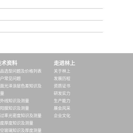
技术资料
走进林上
品选型问题及价格列表
关于林上
户常见问题
发展历程
面光泽涂层色差知识及
资质证书
量
研发实力
外线知识及测量
生产能力
阳膜知识及测量
展会风采
过率光密度知识及测量
企业文化
度厚度知识及测量
空玻璃知识及厚度测量