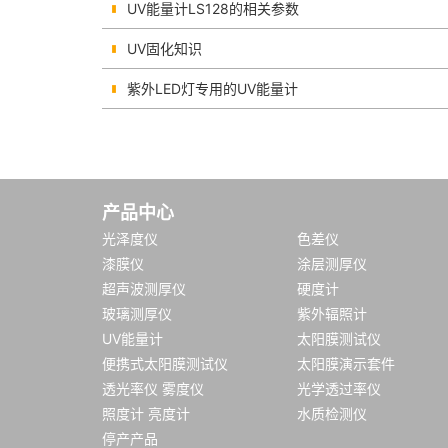
UV能量计LS128的相关参数
UV固化知识
紫外LED灯专用的UV能量计
产品中心
光泽度仪
色差仪
漆膜仪
涂层测厚仪
超声波测厚仪
硬度计
玻璃测厚仪
紫外辐照计
UV能量计
太阳膜测试仪
便携式太阳膜测试仪
太阳膜演示套件
透光率仪 雾度仪
光学透过率仪
照度计 亮度计
水质检测仪
停产产品