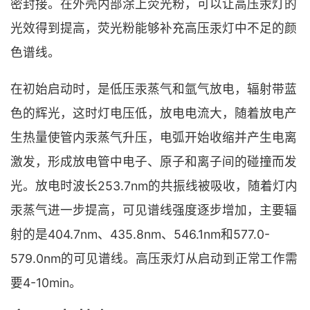
密封接。在外壳内部涂上荧光粉，可以让高压汞灯的
光效得到提高，荧光粉能够补充高压汞灯中不足的颜
色谱线。
在初始启动时，是低压汞蒸气和氩气放电，辐射带蓝
色的辉光，这时灯电压低，放电电流大，随着放电产
生热量使管内汞蒸气升压，电弧开始收缩并产生电离
激发，形成放电管中电子、原子和离子间的碰撞而发
光。放电时波长253.7nm的共振线被吸收，随着灯内
汞蒸气进一步提高，可见谱线强度逐步增加，主要辐
射的是404.7nm、435.8nm、546.1nm和577.0-
579.0nm的可见谱线。高压汞灯从启动到正常工作需
要4-10min。