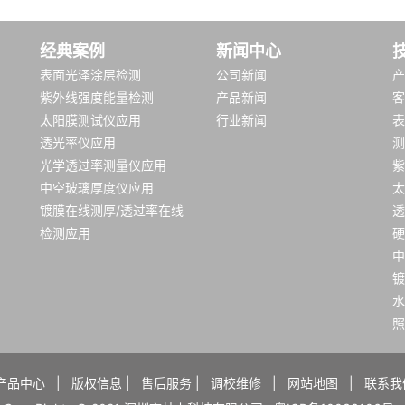
经典案例
新闻中心
表面光泽涂层检测
公司新闻
产
紫外线强度能量检测
产品新闻
客
太阳膜测试仪应用
行业新闻
表
透光率仪应用
测
光学透过率测量仪应用
紫
中空玻璃厚度仪应用
太
镀膜在线测厚/透过率在线
透
检测应用
硬
中
镀
水
照
产品中心
|
版权信息
|
售后服务
|
调校维修
|
网站地图
|
联系我