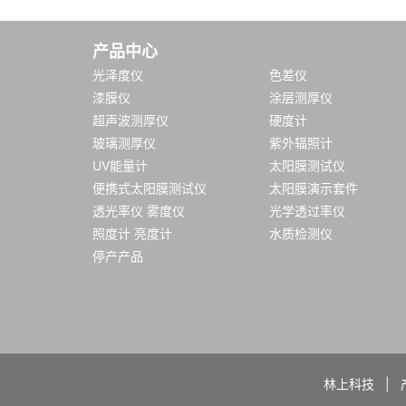
产品中心
光泽度仪
色差仪
漆膜仪
涂层测厚仪
超声波测厚仪
硬度计
玻璃测厚仪
紫外辐照计
UV能量计
太阳膜测试仪
便携式太阳膜测试仪
太阳膜演示套件
透光率仪 雾度仪
光学透过率仪
照度计 亮度计
水质检测仪
停产产品
林上科技
|