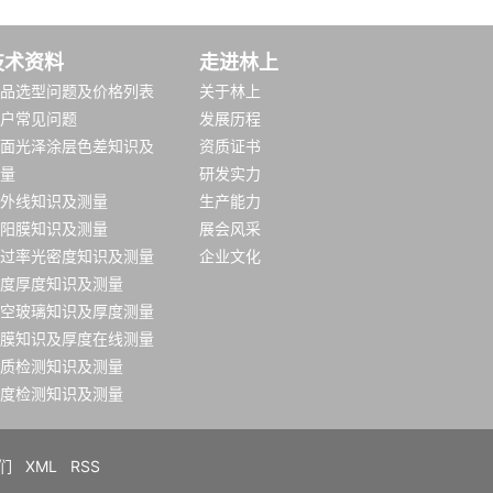
技术资料
走进林上
品选型问题及价格列表
关于林上
户常见问题
发展历程
面光泽涂层色差知识及
资质证书
量
研发实力
外线知识及测量
生产能力
阳膜知识及测量
展会风采
过率光密度知识及测量
企业文化
度厚度知识及测量
空玻璃知识及厚度测量
膜知识及厚度在线测量
质检测知识及测量
度检测知识及测量
们
XML
RSS