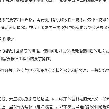
对于普通电路板的要求不是太高，一般采用改性三防漆或者丙烯
防漆的要求相当严格，需要使用有机硅改性三防漆。这种三防漆
的粘度要达到1000。在以上要求内三防漆对电路板能起到很好的保
求,规定：
过测试组装并且彻底的清洁。使用的毛刷要保持清洁使用后的毛刷
要求则需要按照工程师的要求操作。
“操作环境压缩空气中不允许含有滴状的水分和矿物油，一般装饰性
层板、六层板以及多层线路板。PCB板子的基材按照大类分一般
上刷上一层铜作为导体（走好线路）。将不需要导电的部分用绝缘