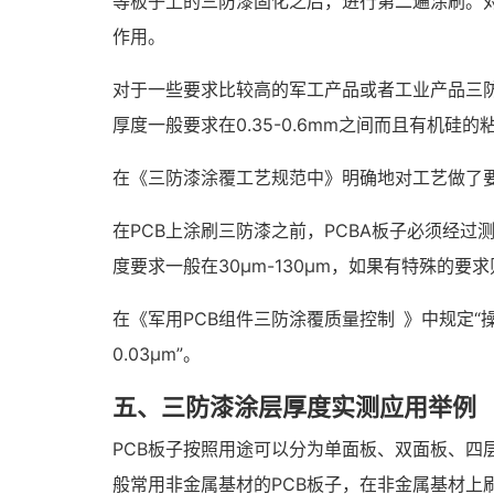
等板子上的三防漆固化之后，进行第二遍涂刷。
作用。
对于一些要求比较高的军工产品或者工业产品三
厚度一般要求在0.35-0.6mm之间而且有机硅
在《三防漆涂覆工艺规范中》明确地对工艺做了要
在PCB上涂刷三防漆之前，PCBA板子必须经
度要求一般在30μm-130μm，如果有特殊的
在《军用PCB组件三防涂覆质量控制 》中规定
0.03μm”。
五、三防漆涂层厚度实测应用举例
PCB板子按照用途可以分为单面板、双面板、四
般常用非金属基材的PCB板子，在非金属基材