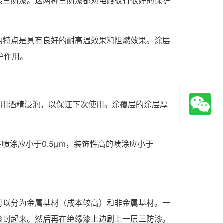
酸三防漆。这两种三防漆都对电路板有很好的保护
的特点是具有良好的耐高温效果和阻燃效果。涂层
护作用。
要用酒精浸泡，以保证下次使用。涂覆层的涂层厚
喷涂应小于0.5μm，装饰性高的喷涂应小于
可以分为金属基材（成本较高）和非金属基材。一
漆封起来。然后再在绝缘漆上边刷上一层三防漆。