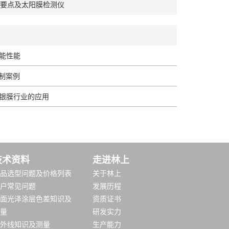
要点及太阳膜检测仪
能性能
定制案例
银膜行业的应用
技术资料
走进林上
品选型问题及价格列表
关于林上
户常见问题
发展历程
面光泽涂层色差知识及
资质证书
量
研发实力
外线知识及测量
生产能力