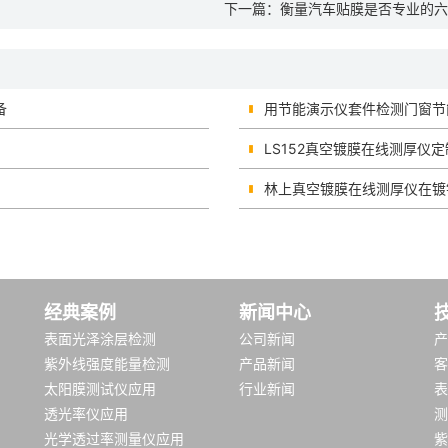
下一篇：
衡量汽车贴膜是否专业的六
备
用节能演示仪套件检测门窗节
LS152真空镀膜在线测厚仪
林上真空镀膜在线测厚仪在镀
经典案例
新闻中心
表面光泽涂层检测
公司新闻
产
紫外线强度能量检测
产品新闻
客
太阳膜测试仪应用
行业新闻
表
透光率仪应用
测
光学透过率测量仪应用
紫