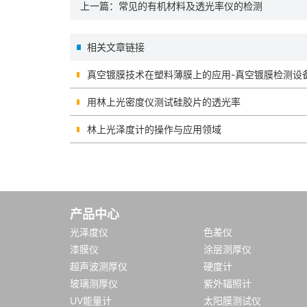
上一篇：
常见的有机材料及透光率仪的检测
相关文章链接
真空镀膜技术在塑料薄膜上的应用-真空镀膜检测设
用林上光密度仪测试硅胶片的透光率
林上光泽度计的操作与应用领域
产品中心
光泽度仪
色差仪
漆膜仪
涂层测厚仪
超声波测厚仪
硬度计
玻璃测厚仪
紫外辐照计
UV能量计
太阳膜测试仪