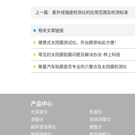
上一篇：
紫外线强度检测仪的应用范围及检测标准
相关文章链接
便携式太阳膜测试仪，外出携带如此方便！
常见的太阳膜贴膜问题及解决办法-林上科技
衡量汽车贴膜是否专业的六要点及太阳膜检测仪
产品中心
光泽度仪
色差仪
漆膜仪
涂层测厚仪
超声波测厚仪
硬度计
玻璃测厚仪
紫外辐照计