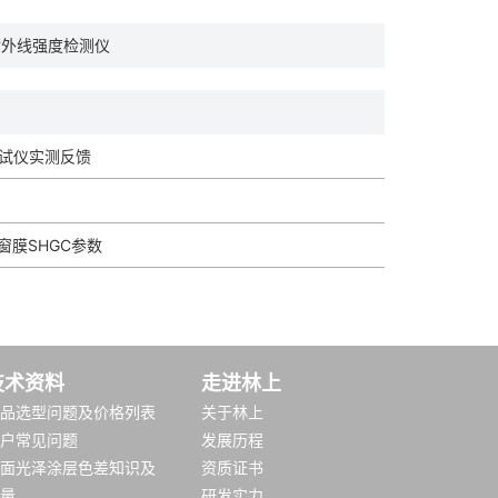
紫外线强度检测仪
试仪实测反馈
窗膜SHGC参数
技术资料
走进林上
品选型问题及价格列表
关于林上
户常见问题
发展历程
面光泽涂层色差知识及
资质证书
量
研发实力