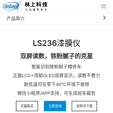
Toggl
navig
首页
产品中心
LS236漆膜仪
产品简介
LS236漆膜仪
双屏读数，铁粉腻子的克星
智能识别铁粉腻子精修车
正面LCD+顶部OLED双屏显示，读数不费力
耐低温可在零下40℃环境下使用
微信小程序/APP支持，可生成验车报告
天猫购买
立即咨询
说明书下载