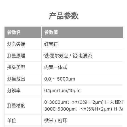
产品参数
参数名
参数值
测头尖端
红宝石
测量原理
铁:霍尔效应 / 铝:电涡流
探头类型
内置一体式
测量范围
0.0 ~ 5000μm
分辨率
0.1μm/1μm/10μm
0-3000μm：≤±(3%H+2μm) H 为标准
测量精度
3000-5000μm：≤±(5%H+2μm) H 
单位
微米 / 密耳