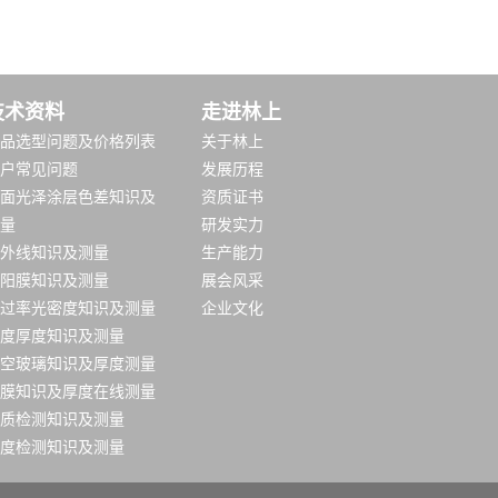
技术资料
走进林上
品选型问题及价格列表
关于林上
户常见问题
发展历程
面光泽涂层色差知识及
资质证书
量
研发实力
外线知识及测量
生产能力
阳膜知识及测量
展会风采
过率光密度知识及测量
企业文化
度厚度知识及测量
空玻璃知识及厚度测量
膜知识及厚度在线测量
质检测知识及测量
度检测知识及测量