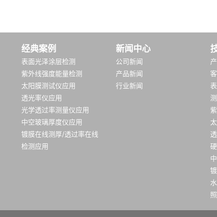
经典案例
新闻中心
表面光泽涂层检测
公司新闻
产
紫外线强度能量检测
产品新闻
客
太阳膜测试仪应用
行业新闻
表
透光率仪应用
测
光学透过率测量仪应用
紫
中空玻璃厚度仪应用
太
镀膜在线测厚/透过率在线
透
检测应用
硬
中
镀
水
照