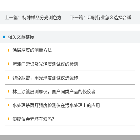
上一篇：
特殊样品分光测色方
下一篇：
印刷行业怎么选择合适
案：针对粗糙、小尺寸、粉末材
的纸张色差仪
相关文章链接
料的选型指南
涂层厚度的测量方法
烤漆门常识及光泽度测试仪的检测
避免踩雷，用光泽度测试仪选瓷砖
林上涂镀层测厚仪，国产同类产品的佼佼者
水处理杀菌灯强度检测仪在污水处理上的应用
漆膜仪会弄坏车漆吗？