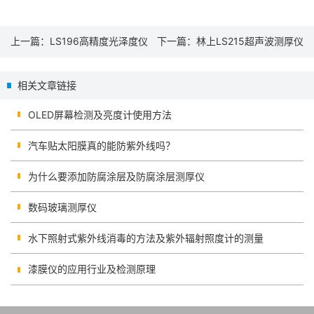
上一篇：
LS196高精度光泽度仪
下一篇：
林上LS215超声波测厚仪
在多行业表面质检中的应用与选
在船舶测厚中的应用方案：船体
相关文章链接
型要点
钢板、压载舱与管路壁厚检测
OLED屏幕检测及亮度计使用方法
汽车贴太阳膜真的能防紫外线吗？
为什么要添加防腐涂层及防腐涂层测厚仪
数码玻璃测厚仪
水下照射式紫外线消毒的方法及紫外辐射照度计的测量
漆膜仪的应用行业及检测原理