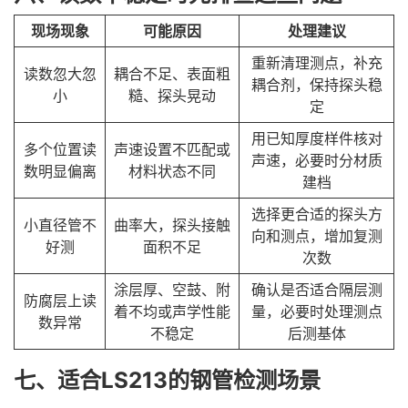
现场现象
可能原因
处理建议
重新清理测点，补充
读数忽大忽
耦合不足、表面粗
耦合剂，保持探头稳
小
糙、探头晃动
定
用已知厚度样件核对
多个位置读
声速设置不匹配或
声速，必要时分材质
数明显偏离
材料状态不同
建档
选择更合适的探头方
小直径管不
曲率大，探头接触
向和测点，增加复测
好测
面积不足
次数
涂层厚、空鼓、附
确认是否适合隔层测
防腐层上读
着不均或声学性能
量，必要时处理测点
数异常
不稳定
后测基体
七、适合LS213的钢管检测场景