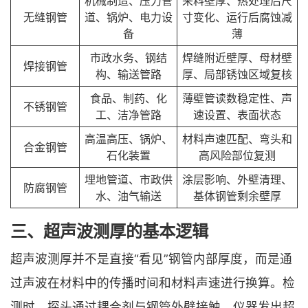
机械制造、压力管
来料壁厚、热处理后尺
无缝钢管
道、锅炉、电力设
寸变化、运行后腐蚀减
备
薄
市政水务、钢结
焊缝附近壁厚、母材壁
焊接钢管
构、输送管路
厚、局部锈蚀区域复核
食品、制药、化
薄壁管读数稳定性、声
不锈钢管
工、洁净管路
速设置、表面状态
高温高压、锅炉、
材料声速匹配、弯头和
合金钢管
石化装置
高风险部位复测
埋地管道、市政供
涂层影响、外壁清理、
防腐钢管
水、油气输送
基体钢管剩余壁厚
三、超声波测厚的基本逻辑
超声波测厚并不是直接“看见”钢管内部厚度，而是通
过声波在材料中的传播时间和材料声速进行换算。检
测时，探头通过耦合剂与钢管外壁接触，仪器发出超